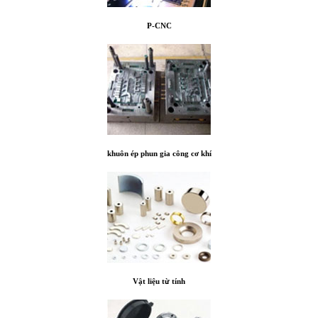
P-CNC
khuôn ép phun gia công cơ khí
Vật liệu từ tính