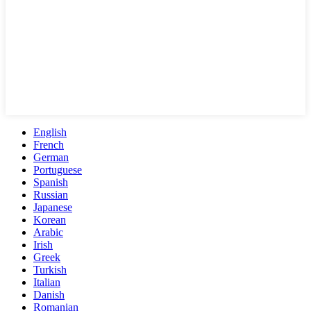
English
French
German
Portuguese
Spanish
Russian
Japanese
Korean
Arabic
Irish
Greek
Turkish
Italian
Danish
Romanian