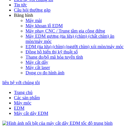
Tin tức
Câu hỏi thường gặp
Băng hình
Máy mài
Máy khoan lỗ EDM
Máy phay CNC / Trung tâm gia công đứng
Máy EDM gương (tia lửa) (chìm) (chất chìm) ăn
mòn/máy móc
EDM (tia lửa) (chìm) (người chìm) xói mòn/máy móc
Đồng hồ hiển thị kỹ thuật số
Thang đo/bộ mã hóa tuyến tính
Máy cắt dây
Máy cắt laser
Dụng cụ đo hình ảnh
liên hệ với chúng tôi
Trang chủ
Các sản phẩm
Máy móc
EDM
Máy cắt dây EDM