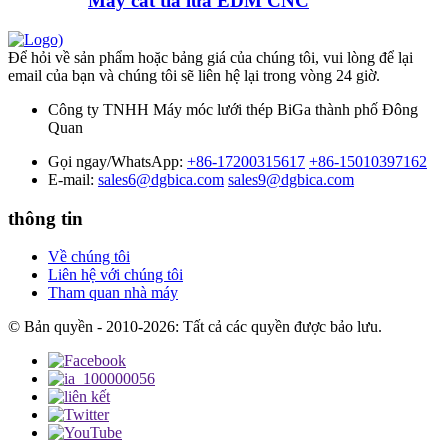
Máy cắt tia lửa EDM CNC
Để hỏi về sản phẩm hoặc bảng giá của chúng tôi, vui lòng để lại
email của bạn và chúng tôi sẽ liên hệ lại trong vòng 24 giờ.
Công ty TNHH Máy móc lưới thép BiGa thành phố Đông
Quan
Gọi ngay/WhatsApp:
+86-17200315617
+86-15010397162
E-mail:
sales6@dgbica.com
sales9@dgbica.com
thông tin
Về chúng tôi
Liên hệ với chúng tôi
Tham quan nhà máy
© Bản quyền - 2010-2026: Tất cả các quyền được bảo lưu.