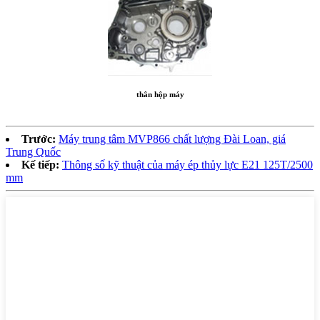
thân hộp máy
Trước:
Máy trung tâm MVP866 chất lượng Đài Loan, giá
Trung Quốc
Kế tiếp:
Thông số kỹ thuật của máy ép thủy lực E21 125T/2500
mm