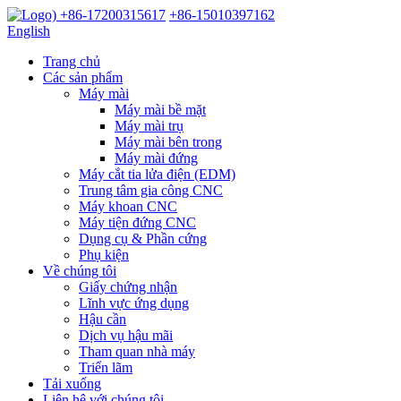
+86-17200315617
+86-15010397162
English
Trang chủ
Các sản phẩm
Máy mài
Máy mài bề mặt
Máy mài trụ
Máy mài bên trong
Máy mài đứng
Máy cắt tia lửa điện (EDM)
Trung tâm gia công CNC
Máy khoan CNC
Máy tiện đứng CNC
Dụng cụ & Phần cứng
Phụ kiện
Về chúng tôi
Giấy chứng nhận
Lĩnh vực ứng dụng
Hậu cần
Dịch vụ hậu mãi
Tham quan nhà máy
Triển lãm
Tải xuống
Liên hệ với chúng tôi